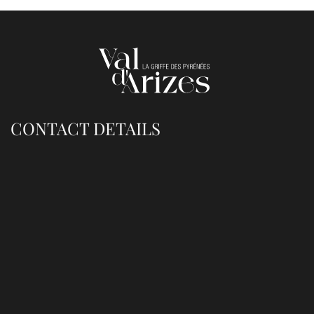
CONTACT DETAILS
Société Nouvelle Val d'Arizes - VDA
1 Era Caubera - 65200 Cieutat
(Cieutat / Bagnères-de-Bigorre)
Tél : (+33)5 62 91 23 61
Port : (+33)6 40 43 79 62