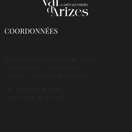
COORDONNÉES
Société Nouvelle Val d'Arizes - VDA
1 Era Caubera - 65200 Cieutat
(Cieutat / Bagnères-de-Bigorre)
Tél : (+33)5 62 91 23 61
Port : (+33)6 40 43 79 62
HORAIRES